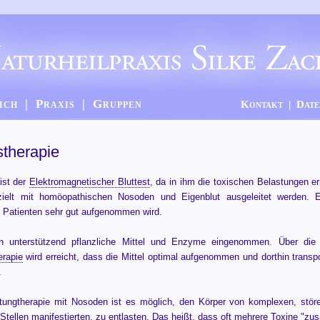
ich
|
Praxis
|
Gruppen
Kontakt
|
Date
stherapie
 ist der
Elektromagnetischer Bluttest
, da in ihm die toxischen Belastungen er
ielt mit homöopathischen Nosoden und Eigenblut ausgeleitet werden. Es
 Patienten sehr gut aufgenommen wird.
en unterstützend pflanzliche Mittel und Enzyme eingenommen. Über die
erapie
wird erreicht, dass die Mittel optimal aufgenommen und dorthin transpo
.
ftungtherapie mit Nosoden ist es möglich, den Körper von komplexen, störe
Stellen manifestierten, zu entlasten. Das heißt, dass oft mehrere Toxine "zu