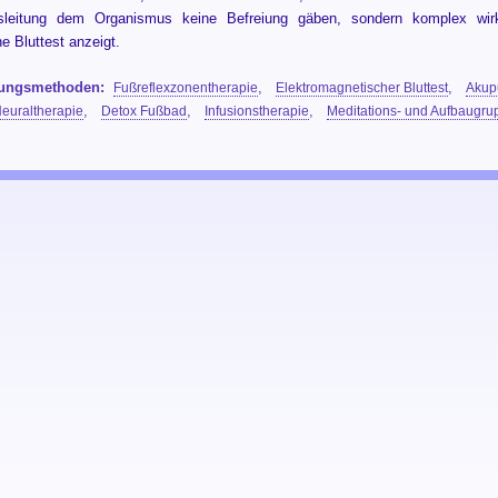
usleitung dem Organismus keine Befreiung gäben, sondern komplex wi
e Bluttest anzeigt.
lungsmethoden:
Fußreflexzonentherapie
,
Elektromagnetischer Bluttest
,
Akup
euraltherapie
,
Detox Fußbad
,
Infusionstherapie
,
Meditations- und Aufbaugru