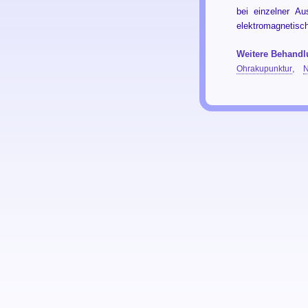
bei einzelner A
elektromagnetisch
Weitere Behand
Ohrakupunktur
,
N