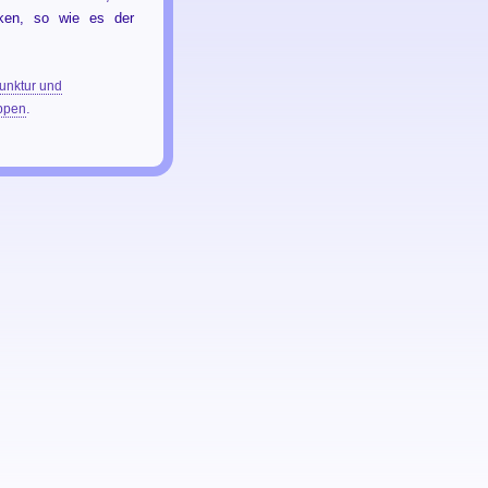
rken, so wie es der
unktur und
ppen
.